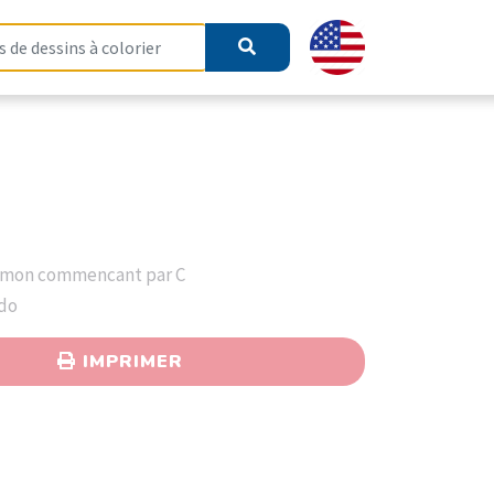
émon commencant par C
ndo
IMPRIMER