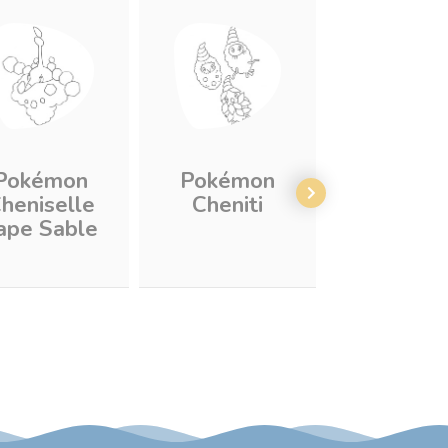
Pokémon
Pokémon
Pokém
heniselle
Cheniti
Colossin
ape Sable