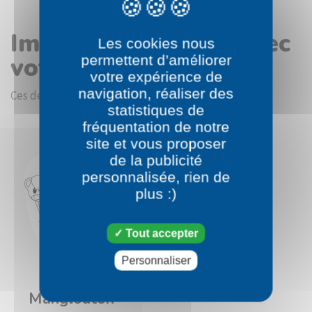
Images en rapport avec
Les cookies nous
votre choix
permettent d’améliorer
votre expérience de
navigation, réaliser des
Ces dessins devraient vous intéresser.
statistiques de
fréquentation de notre
site et vous proposer
de la publicité
personnalisée, rien de
plus :)
Tout accepter
Personnaliser
Pokémon
Manglouton