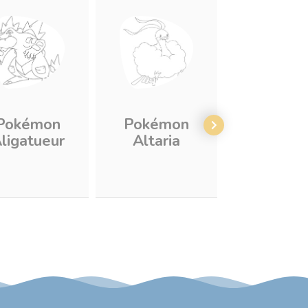
Pokémon
Pokémon
Pokém
ligatueur
Altaria
Ama-A