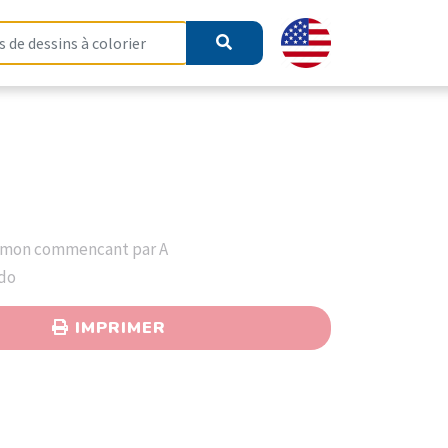
émon commencant par A
ndo
IMPRIMER