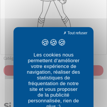
Tout refuser
Les cookies nous
Catégorie: Personnages Pokémon
permettent d’améliorer
votre expérience de
IMPRIMER
navigation, réaliser des
statistiques de
fréquentation de notre
site et vous proposer
de la publicité
personnalisée, rien de
Si vous avez aimé le
plus :)