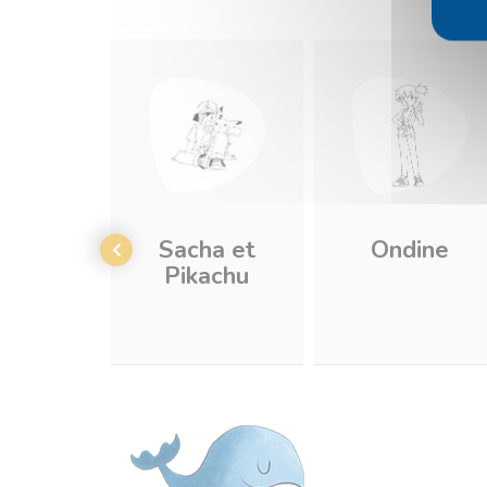
Sacha et
Ondine
Pikachu