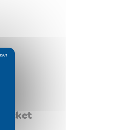
user
 Rocket