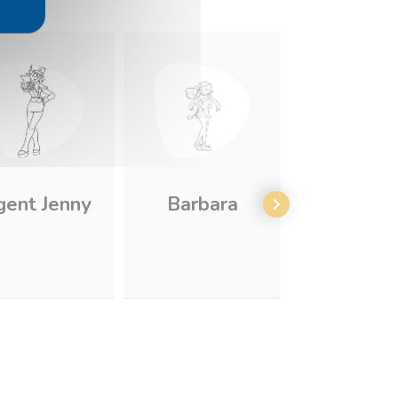
gent Jenny
Barbara
Kiawe