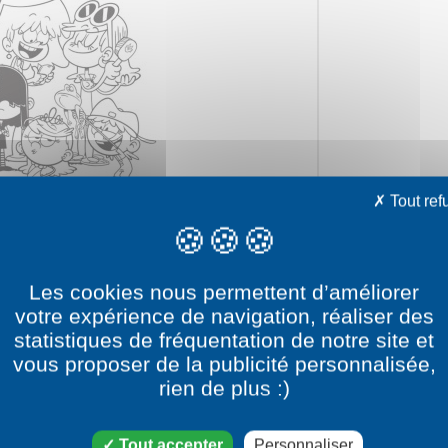
Tout ref
Les cookies nous permettent d’améliorer
votre expérience de navigation, réaliser des
statistiques de fréquentation de notre site et
vous proposer de la publicité personnalisée,
e dessin La famille Loud
rien de plus :)
catégorie dessin Bienvenue chez les Loud
Tout accepter
Personnaliser