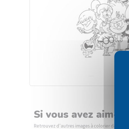
Si vous avez aimé l
Retrouvez d'autres images à colorier dans la 