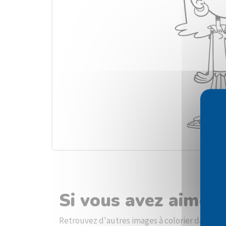
Si vous avez aimé l
Retrouvez d'autres images à colorier dans la 