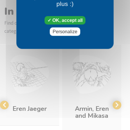
plus :)
In the same category
OK, accept all
Find other coloring pictures in the Attack on Titan
category
Personalize
Eren Jaeger
Armin, Eren
and Mikasa