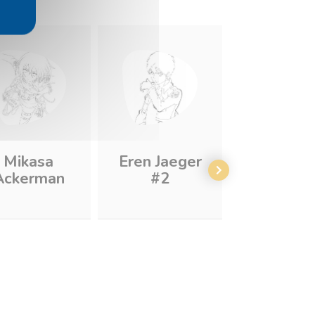
Mikasa
Eren Jaeger
Eren Jae
Ackerman
#2
versus
colossa
titan