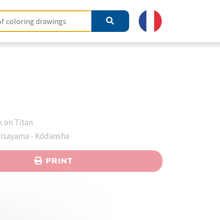
k on Titan
 Isayama - Kōdansha
PRINT