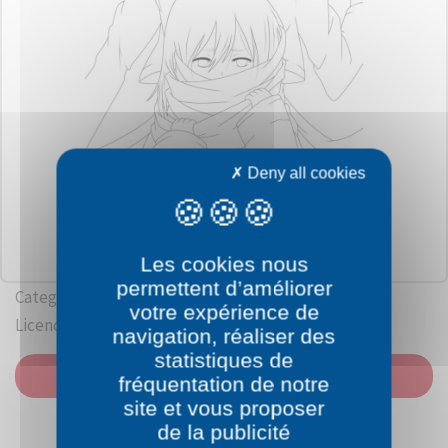
Deny all cookies
Les cookies nous
permettent d’améliorer
Category: Attack on Titan
votre expérience de
Licence: Hajime Isayama - Kōdansha
navigation, réaliser des
statistiques de
PRINT
fréquentation de notre
site et vous proposer
de la publicité