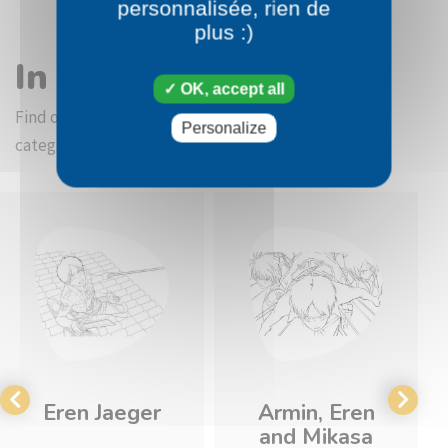
personnalisée, rien de
plus :)
In the same category
OK, accept all
Find other coloring pictures in the Attack on Titan
Personalize
category
Eren Jaeger
Armin, Eren
and Mikasa