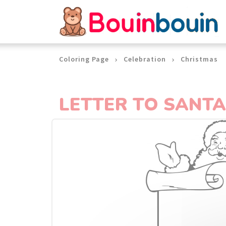
Cookies management panel
Coloring Page
Celebration
Christmas
LETTER TO SANTA