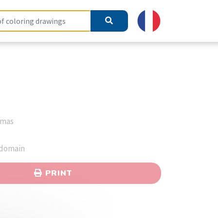
tmas
 domain
PRINT