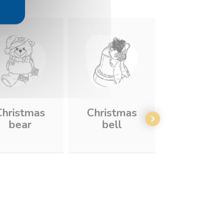
Christmas
Christmas
Teddy b
bear
bell
with bar
sugar