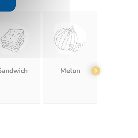
Sandwich
Melon
Hamburg
rigolo