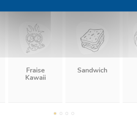
Fraise
Sandwich
Kawaii