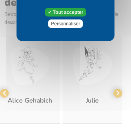
dessin Dan
Tout accepter
Retrouvez d'autres images à colorier dans la catégorie
dessin Bakugan
Personnaliser
Alice Gehabich
Julie