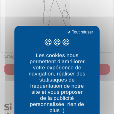
Tout refuser
Les cookies nous
Catégorie: Bakugan
permettent d’améliorer
votre expérience de
IMPRIMER
navigation, réaliser des
statistiques de
fréquentation de notre
site et vous proposer
de la publicité
personnalisée, rien de
Si vous avez aimé le
plus :)