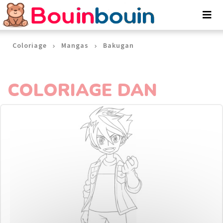
Panneau de gestion des cookies
Coloriage
Mangas
Bakugan
COLORIAGE DAN