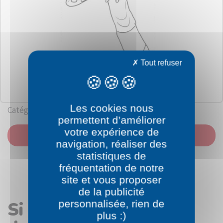
Tout refuser
Les cookies nous
Catégorie: Bakugan
permettent d’améliorer
votre expérience de
IMPRIMER
navigation, réaliser des
statistiques de
fréquentation de notre
site et vous proposer
de la publicité
personnalisée, rien de
Si vous avez aimé le
plus :)