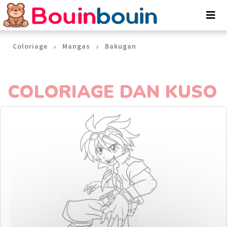
Panneau de gestion des cookies
Coloriage
Mangas
Bakugan
COLORIAGE DAN KUSO