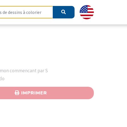
émon commencant par S
ndo
IMPRIMER