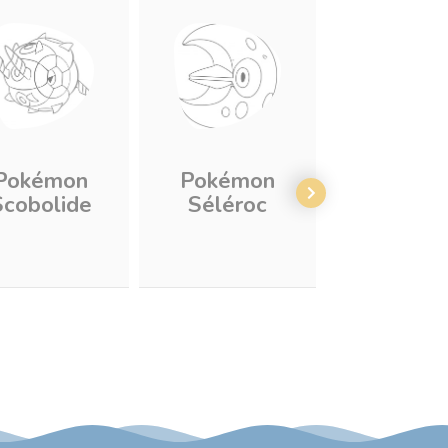
Pokémon
Pokémon
Pokém
Scobolide
Séléroc
Séracra