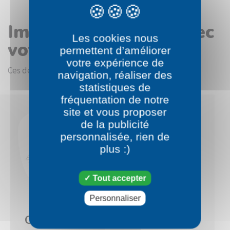
Images en rapport avec
Les cookies nous
votre choix
permettent d’améliorer
votre expérience de
Ces dessins devraient vous intéresser.
navigation, réaliser des
statistiques de
fréquentation de notre
site et vous proposer
de la publicité
personnalisée, rien de
plus :)
Tout accepter
Personnaliser
Pokémon
Pokémon
Ouisticram
Chimpenfeu