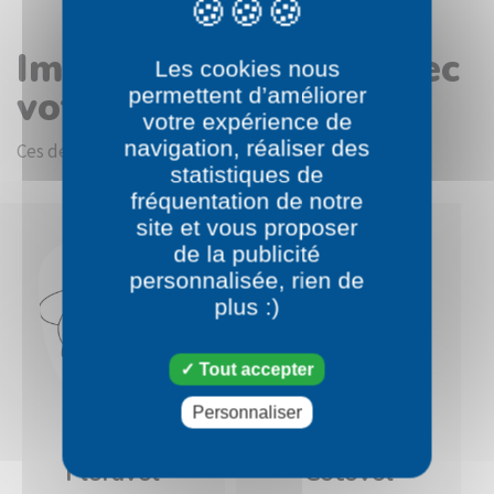
Images en rapport avec
Les cookies nous
votre choix
permettent d’améliorer
votre expérience de
navigation, réaliser des
Ces dessins devraient vous intéresser.
statistiques de
fréquentation de notre
site et vous proposer
de la publicité
personnalisée, rien de
plus :)
Tout accepter
Personnaliser
Pokémon
Pokémon
Floravol
Cotovol