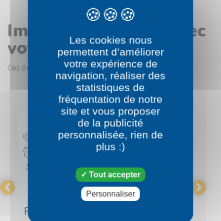
Images en rapport avec
Les cookies nous
votre choix
permettent d’améliorer
votre expérience de
Ces dessins devraient vous intéresser.
navigation, réaliser des
statistiques de
fréquentation de notre
site et vous proposer
de la publicité
personnalisée, rien de
plus :)
Tout accepter
Personnaliser
Pokémon
Pokémon
Feuiloutan
Flamajou