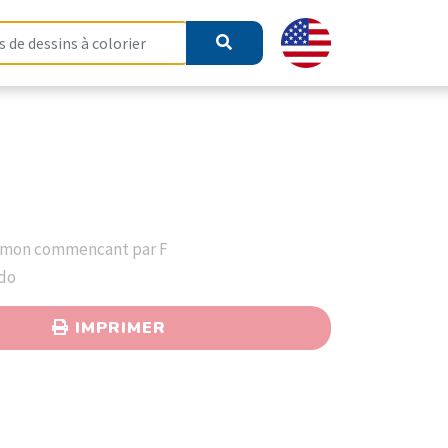
émon commencant par F
ndo
IMPRIMER