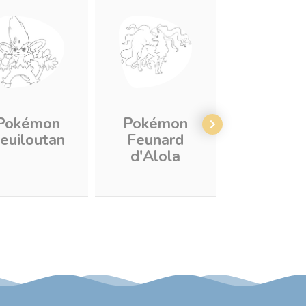
Pokémon
Pokémon
Pokém
euiloutan
Feunard
Feunne
d'Alola