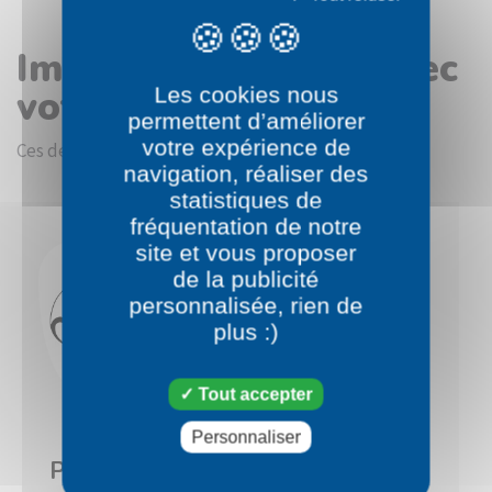
Images en rapport avec
votre choix
Les cookies nous
permettent d’améliorer
votre expérience de
Ces dessins devraient vous intéresser.
navigation, réaliser des
statistiques de
fréquentation de notre
site et vous proposer
de la publicité
personnalisée, rien de
plus :)
Tout accepter
Personnaliser
Pokémon
Pokémon
Polichombr
Méga-