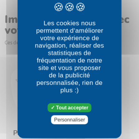
Images en rapport avec
Les cookies nous
votre choix
permettent d’améliorer
votre expérience de
Ces dessins devraient vous intéresser.
navigation, réaliser des
statistiques de
fréquentation de notre
site et vous proposer
de la publicité
personnalisée, rien de
plus :)
Tout accepter
Personnaliser
Pokémon
Pokémon
Passerouge
Flambusard