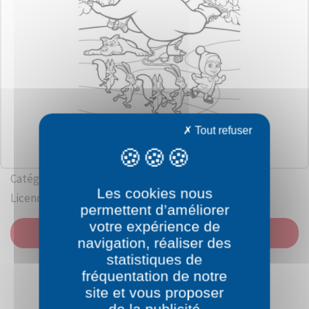
Tout refuser
Catégorie: Masha et Michka
Les cookies nous
Licence: Oleg Kouzovkov / Andreï Dobrounov
permettent d’améliorer
votre expérience de
IMPRIMER
navigation, réaliser des
statistiques de
fréquentation de notre
site et vous proposer
de la publicité