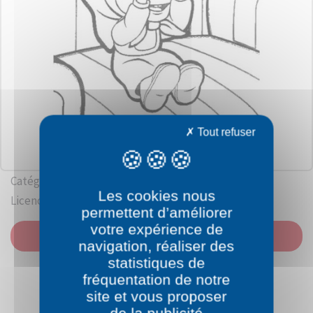
Tout refuser
Catégorie: Masha et Michka
Les cookies nous
Licence: Oleg Kouzovkov / Andreï Dobrounov
permettent d’améliorer
votre expérience de
IMPRIMER
navigation, réaliser des
statistiques de
fréquentation de notre
site et vous proposer
de la publicité