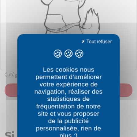
Tout refuser
Les cookies nous
Catégorie: Alvin et les Chipmunks
permettent d’améliorer
votre expérience de
IMPRIMER
navigation, réaliser des
statistiques de
fréquentation de notre
site et vous proposer
de la publicité
personnalisée, rien de
Si vous avez aimé le
plus :)