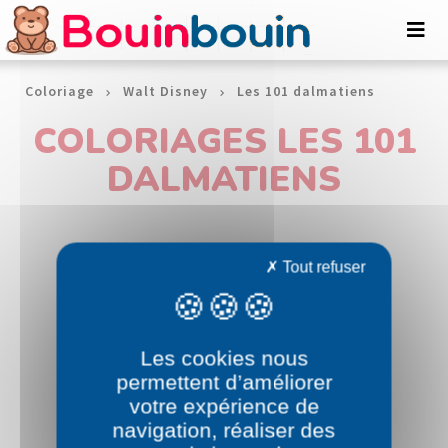
Panneau de gestion des cookies
Coloriage
Walt Disney
Les 101 dalmatiens
COLORIAGES LES 101
DALMATIENS
Tout refuser
Les cookies nous
permettent d’améliorer
votre expérience de
navigation, réaliser des