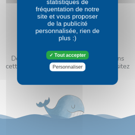
statistiques de
fréquentation de notre
site et vous proposer
de la publicité
personnalisée, rien de
plus :)
Tout accepter
Désolé il n'y pas encore d'image dans
cette catégorie pour le moment, n'hésitez
Personnaliser
pas à repasser plus tard.