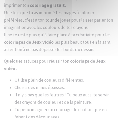
imprimer ton
coloriage gratuit.
Une fois que tu as imprimé tes images à colorier
préférées, c'est à ton tour de jouer pour laisser parler ton
imagination avec les couleurs de tes crayons.
Il ne te reste plus qu'à faire place à ta créativité pour les
coloriages de Jeux vidéo
les plus beaux tout en faisant
attention à ne pas dépasser les bords du dessin.
Quelques astuces pour réussir ton
coloriage de Jeux
vidéo
:
Utilise plein de couleurs différentes.
Choisis des mines épaisses.
Il n’y a pas que les feutres ! Tu peux aussi te servir
des crayons de couleur et de la peinture.
Tu peux imaginer un coloriage de chat unique en
faisant des découpages.