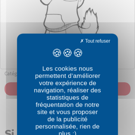
Tout refuser
Les cookies nous
Catégorie: Alvin et les Chipmunks
permettent d’améliorer
votre expérience de
IMPRIMER
navigation, réaliser des
statistiques de
fréquentation de notre
site et vous proposer
de la publicité
personnalisée, rien de
Si vous avez aimé le
plus :)