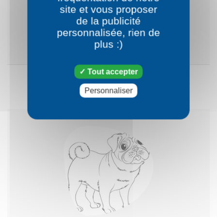
Petit chien
site et vous proposer
de la publicité
personnalisée, rien de
VOIR LE DESSIN
plus :)
Tout accepter
Personnaliser