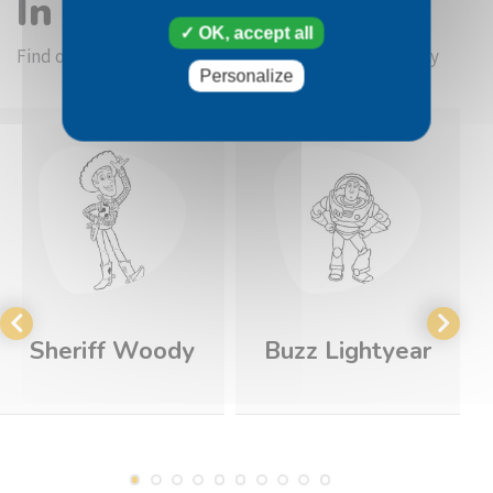
In the same category
OK, accept all
Find other coloring pictures in the Toy Story category
Personalize
Sheriff Woody
Buzz Lightyear