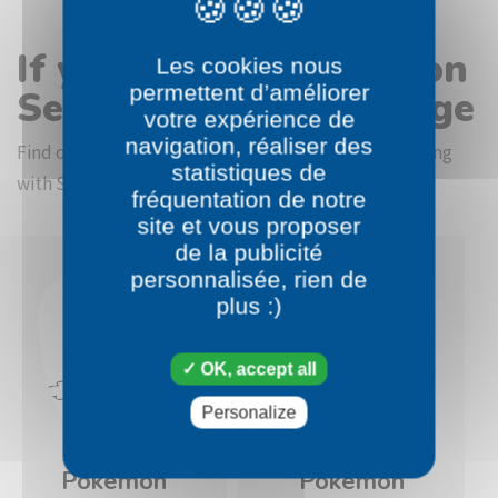
If you like the Pokémon
Les cookies nous
permettent d’améliorer
Sewaddle coloring page
votre expérience de
navigation, réaliser des
Find other coloring pictures in the Pokémon beginning
statistiques de
with S category
fréquentation de notre
site et vous proposer
de la publicité
personnalisée, rien de
plus :)
OK, accept all
Personalize
Pokémon
Pokémon