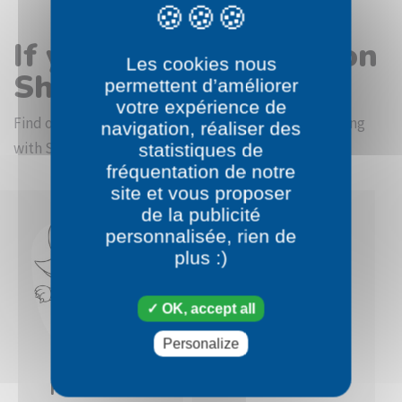
If you like the Pokémon
Les cookies nous
Shinx coloring page
permettent d’améliorer
votre expérience de
Find other coloring pictures in the Pokémon beginning
navigation, réaliser des
with S category
statistiques de
fréquentation de notre
site et vous proposer
de la publicité
personnalisée, rien de
plus :)
OK, accept all
Personalize
Pokémon
Pokémon