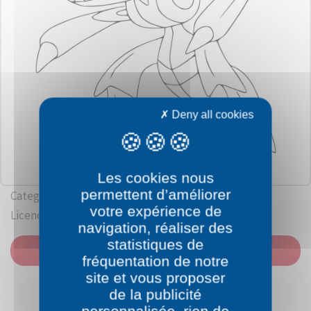
Deny all cookies
Les cookies nous
permettent d’améliorer
Category: Pokémon beginning with G
votre expérience de
Licence: Nintendo
navigation, réaliser des
statistiques de
PRINT
fréquentation de notre
site et vous proposer
de la publicité