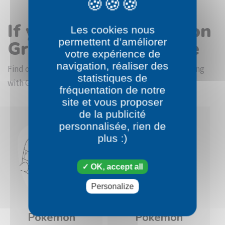
If you like the Pokémon
Les cookies nous
permettent d’améliorer
Grubbin coloring page
votre expérience de
navigation, réaliser des
Find other coloring pictures in the Pokémon beginning
statistiques de
with G category
fréquentation de notre
site et vous proposer
de la publicité
personnalisée, rien de
plus :)
OK, accept all
Personalize
Pokémon
Pokémon