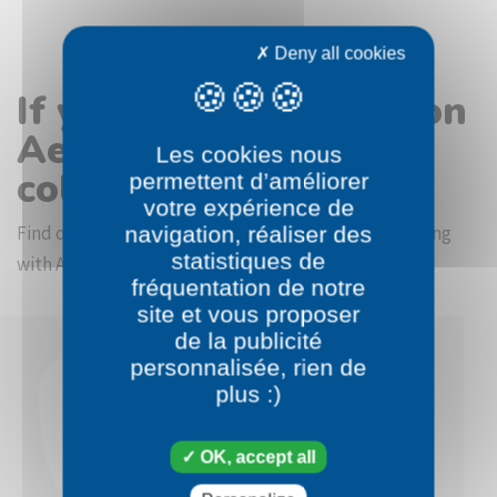
Deny all cookies
If you like the Pokémon
Aegislash Blade Form
Les cookies nous
coloring page
permettent d’améliorer
votre expérience de
Find other coloring pictures in the Pokémon beginning
navigation, réaliser des
statistiques de
with A category
fréquentation de notre
site et vous proposer
de la publicité
personnalisée, rien de
plus :)
OK, accept all