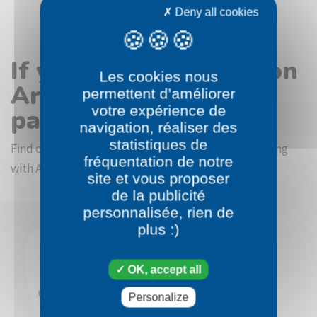
Deny all cookies
If you like the Pokémon
Les cookies nous
Araquanid coloring
permettent d’améliorer
votre expérience de
page
navigation, réaliser des
statistiques de
Find other coloring pictures in the Pokémon beginning
fréquentation de notre
with A category
site et vous proposer
de la publicité
personnalisée, rien de
plus :)
OK, accept all
Personalize