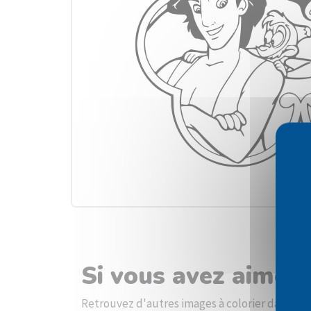
Si vous avez aimé l
Retrouvez d'autres images à colorier dans la 