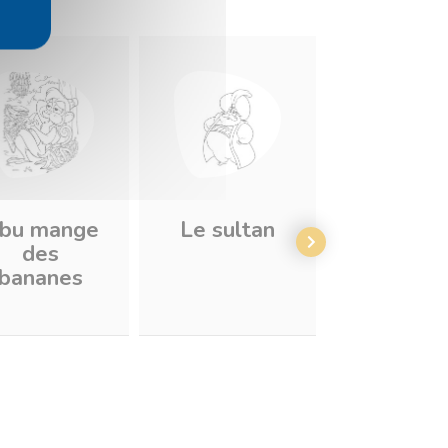
bu mange
Le sultan
Aladdin 
des
Jasmine 
bananes
clair de l