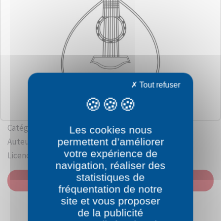
Tout refuser
Catégorie: Instruments
Les cookies nous
permettent d’améliorer
Auteur:
Papapishu
votre expérience de
Licence: Domaine Public
navigation, réaliser des
statistiques de
IMPRIMER
fréquentation de notre
site et vous proposer
de la publicité