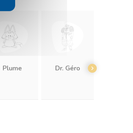
Plume
Dr. Géro
Beeru