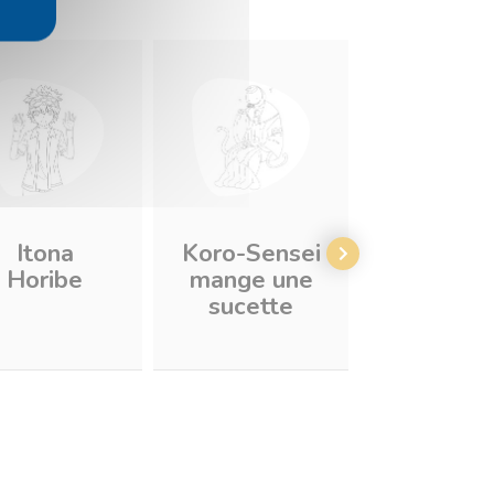
Itona
Koro-Sensei
Irina Jela
Horibe
mange une
sucette