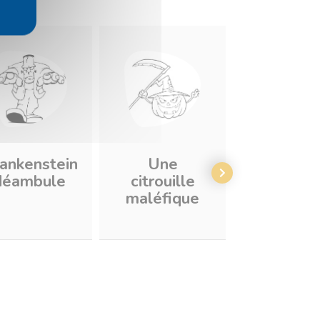
ankenstein
Une
Un gent
déambule
citrouille
fantôm
maléfique