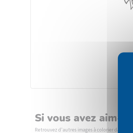
Si vous avez aimé 
Retrouvez d'autres images à colorier dans la 