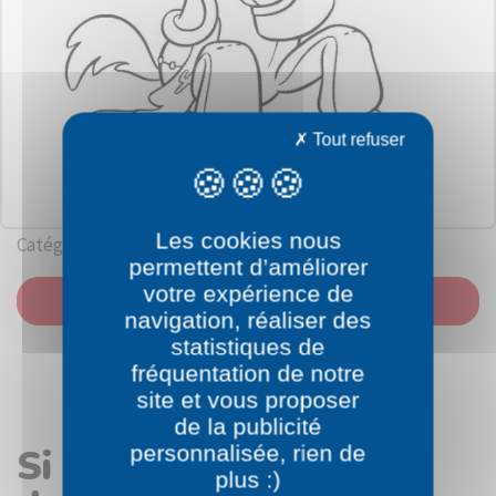
Tout refuser
Les cookies nous
Catégorie: Toy Story
permettent d’améliorer
votre expérience de
IMPRIMER
navigation, réaliser des
statistiques de
fréquentation de notre
site et vous proposer
de la publicité
personnalisée, rien de
Si vous avez aimé le
plus :)