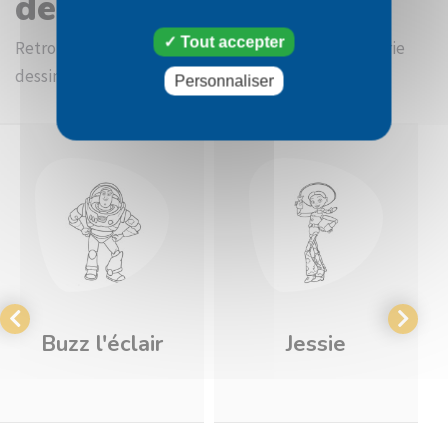
dessin Pil Poil
Tout accepter
Retrouvez d'autres images à colorier dans la catégorie
dessin Toy Story
Personnaliser
Buzz l'éclair
Jessie