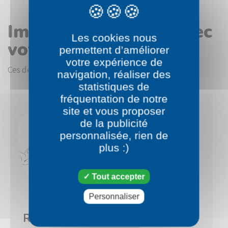
Images en rapport avec
Les cookies nous
votre choix
permettent d’améliorer
votre expérience de
Ces dessins devraient vous intéresser.
navigation, réaliser des
statistiques de
fréquentation de notre
site et vous proposer
de la publicité
personnalisée, rien de
plus :)
Tout accepter
Personnaliser
Pokémon
Pokémon
Rhinocorne
Rhinoféros