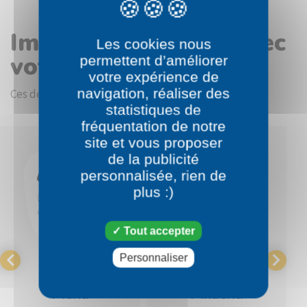
Images en rapport avec
Les cookies nous
votre choix
permettent d’améliorer
votre expérience de
navigation, réaliser des
Ces dessins devraient vous intéresser.
statistiques de
fréquentation de notre
site et vous proposer
de la publicité
personnalisée, rien de
plus :)
Tout accepter
Personnaliser
Pokémon
Pokémon
Pichu
Pikachu