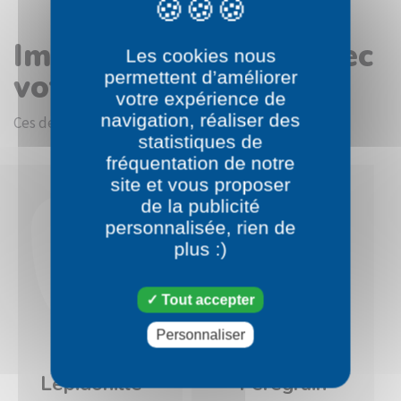
Images en rapport avec
Les cookies nous
votre choix
permettent d’améliorer
votre expérience de
navigation, réaliser des
Ces dessins devraient vous intéresser.
statistiques de
fréquentation de notre
site et vous proposer
de la publicité
personnalisée, rien de
plus :)
Tout accepter
Personnaliser
Pokémon
Pokémon
Lépidonille
Pérégrain