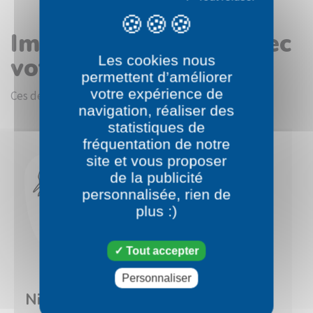
Images en rapport avec
votre choix
Les cookies nous
permettent d’améliorer
votre expérience de
Ces dessins devraient vous intéresser.
navigation, réaliser des
statistiques de
fréquentation de notre
site et vous proposer
de la publicité
personnalisée, rien de
plus :)
Tout accepter
Personnaliser
Pokémon
Pokémon
Nidoran Fille
Nidorina