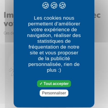
Images en rapport avec
Les cookies nous
votre choix
permettent d’améliorer
votre expérience de
Ces dessins devraient vous intéresser.
navigation, réaliser des
statistiques de
fréquentation de notre
site et vous proposer
de la publicité
personnalisée, rien de
plus :)
Tout accepter
Personnaliser
Pokémon
Mimigal