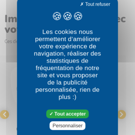
Tout refuser
Images en rapport avec
votre choix
Les cookies nous
permettent d’améliorer
Ces dessins devraient vous intéresser.
votre expérience de
navigation, réaliser des
statistiques de
fréquentation de notre
site et vous proposer
de la publicité
personnalisée, rien de
plus :)
Tout accepter
Pokémon
Pokémon
Personnaliser
Carapuce
Carabaffe