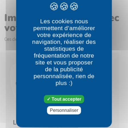
Images en rapport avec
Les cookies nous
votre choix
permettent d’améliorer
votre expérience de
Ces dessins devraient vous intéresser.
navigation, réaliser des
statistiques de
fréquentation de notre
site et vous proposer
de la publicité
personnalisée, rien de
plus :)
Tout accepter
Personnaliser
Pokémon
Pokémon
Larveyette
Couverdure