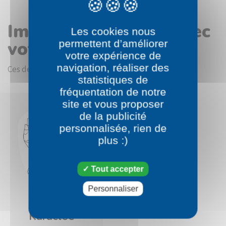
Images en rapport avec
Les cookies nous
votre choix
permettent d’améliorer
votre expérience de
navigation, réaliser des
Ces dessins devraient vous intéresser.
statistiques de
fréquentation de notre
site et vous proposer
de la publicité
personnalisée, rien de
plus :)
Tout accepter
Personnaliser
Pokémon
Karaclée